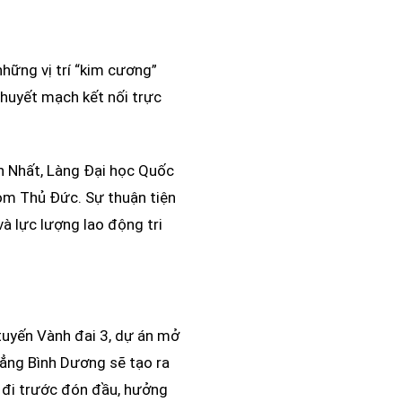
 những vị trí “kim cương”
 huyết mạch kết nối trực
n Nhất, Làng Đại học Quốc
om Thủ Đức. Sự thuận tiện
và lực lượng lao động tri
tuyến Vành đai 3, dự án mở
hẳng Bình Dương sẽ tạo ra
ờ đi trước đón đầu, hưởng