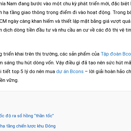
ía Nam đang bước vào một chu kỳ phát triển mới, đặc biệt l
ình hạ tầng giao thông trọng điểm đi vào hoạt động. Trong 
CM ngày càng khan hiếm và thiết lập mặt bằng giá vượt quá 
 dịch dòng tiền đầu tư và nhu cầu an cư về các đô thị vệ ti
 triển khai trên thị trường, các sản phẩm của
Tập đoàn Bc
ểm sáng thu hút dòng vốn. Vậy điều gì đã tạo nên sức hút mã
i tiết top 5 lý do nên mua
dự án Bcons
– lời giải hoàn hảo c
bền vững.
tốc độ ra sổ hồng “thần tốc”
u hạ tầng chiến lược khu Đông