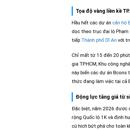
Tọa độ vàng liền kề T
Hầu hết các dự án
căn hộ 
dọc theo trục đại lộ Phạm
tiếp
Thành phố Dĩ An
với t
Chỉ mất từ 15 đến 20 phút
gia TP.HCM, Khu công nghệ
này biến các dự án Bcons t
thức đang làm việc tại cả
Động lực tăng giá từ s
Đặc biệt, năm 2026 được dự
rộng Quốc lộ 1K và định h
cú hích bứt phá cho toàn 