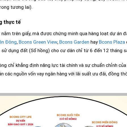
rong tương lai).
g thực tế
 nằm trên giấy, mà được chứng minh qua hàng loạt dự án đ
ền Đông
,
Bcons Green View
,
Bcons Garden
hay
Bcons Plaza
 sử dụng đất (Sổ hồng) cho cư dân chỉ từ 6 đến 12 tháng sa
ông chỉ khẳng định năng lực tài chính và sự chuẩn chỉnh củ
n các nguồn vốn vay ngân hàng với lãi suất ưu đãi, đồng th