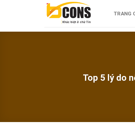
Chuyển
đến
TRANG 
nội
dung
Top 5 lý do 