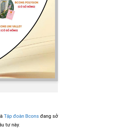
mà
Tập đoàn Bcons
đang sở
ầu tư này.