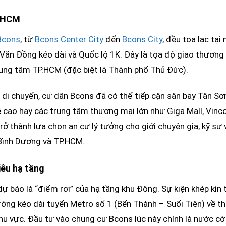
P.HCM
Bcons
, từ
Bcons Center City
đến
Bcons City
, đều tọa lạc tại
 Văn Đồng kéo dài và Quốc lộ 1K. Đây là tọa độ giao thương
rung tâm TP.HCM (đặc biệt là Thành phố Thủ Đức).
 di chuyển, cư dân Bcons đã có thể tiếp cận sân bay Tân Sơ
 cao hay các trung tâm thương mại lớn như Giga Mall, Vinc
rở thành lựa chọn an cư lý tưởng cho giới chuyên gia, kỹ sư 
 Bình Dương và TP.HCM.
iêu hạ tầng
 báo là “điểm rơi” của hạ tầng khu Đông. Sự kiện khép kín 
ướng kéo dài tuyến Metro số 1 (Bến Thành – Suối Tiên) về t
khu vực. Đầu tư vào chung cư Bcons lúc này chính là nước c