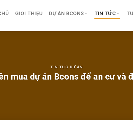
CHỦ
GIỚI THIỆU
DỰ ÁN BCONS
TIN TỨC
TU
TIN TỨC DỰ ÁN
nên mua dự án Bcons để an cư và đầ