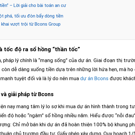
tiền” – Lời giải cho bài toán an cư
ột phá, tối ưu đòn bẩy dòng tiền
ển khai vượt trội từ Bcons Group
à tốc độ ra sổ hồng “thần tốc”
, pháp lý chính là “mạng sống” của dự án. Giai đoạn thị tr
g còn dễ dàng xuống tiền dựa trên những lời hứa hẹn, mà h
 mạnh tuyệt đối và là lý do nên mua
dự án Bcons
được khách
 và giải pháp từ Bcons
ện nay mang tâm lý lo sợ khi mua dự án hình thành trong tươn
iến độ hoặc “ngâm” sổ hồng nhiều năm. Hiểu được “nỗi đau”
hượng: Chỉ mở bán khi dự án đã hoàn thiện 100% bộ khung ph
huận chủ trương đầu tư, Giấy phép xây dựng, Quy hoạch 1/