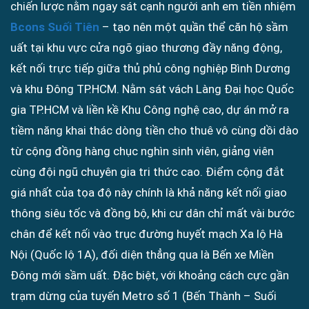
chiến lược nằm ngay sát cạnh người anh em tiền nhiệm
Bcons Suối Tiên
– tạo nên một quần thể căn hộ sầm
uất tại khu vực cửa ngõ giao thương đầy năng động,
kết nối trực tiếp giữa thủ phủ công nghiệp Bình Dương
và khu Đông TP.HCM. Nằm sát vách Làng Đại học Quốc
gia TP.HCM và liền kề Khu Công nghệ cao, dự án mở ra
tiềm năng khai thác dòng tiền cho thuê vô cùng dồi dào
từ cộng đồng hàng chục nghìn sinh viên, giảng viên
cùng đội ngũ chuyên gia tri thức cao. Điểm cộng đắt
giá nhất của tọa độ này chính là khả năng kết nối giao
thông siêu tốc và đồng bộ, khi cư dân chỉ mất vài bước
chân để kết nối vào trục đường huyết mạch Xa lộ Hà
Nội (Quốc lộ 1A), đối diện thẳng qua là Bến xe Miền
Đông mới sầm uất. Đặc biệt, với khoảng cách cực gần
trạm dừng của tuyến Metro số 1 (Bến Thành – Suối