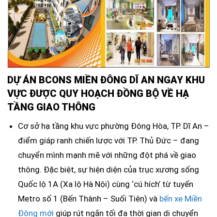
DỰ ÁN BCONS MIỀN ĐÔNG DĨ AN NGAY KHU
VỰC ĐƯỢC QUY HOẠCH ĐỒNG BỘ VỀ HẠ
TẦNG GIAO THÔNG
Cơ sở hạ tầng khu vực phường Đông Hòa, TP. Dĩ An –
điểm giáp ranh chiến lược với TP. Thủ Đức – đang
chuyển mình mạnh mẽ với những đột phá về giao
thông. Đặc biệt, sự hiện diện của trục xương sống
Quốc lộ 1A (Xa lộ Hà Nội) cùng ‘cú hích’ từ tuyến
Metro số 1 (Bến Thành – Suối Tiên) và
bến xe Miền
Đông mới
giúp rút ngắn tối đa thời gian di chuyển