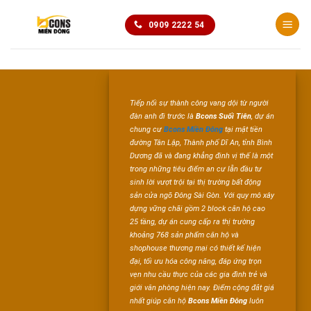
Chuyển
0909 2222 54
đến
nội
dung
Tiếp nối sự thành công vang dội từ người
đàn anh đi trước là
Bcons Suối Tiên
, dự án
chung cư
Bcons Miền Đông
tại mặt tiền
đường Tân Lập, Thành phố Dĩ An, tỉnh Bình
Dương đã và đang khẳng định vị thế là một
trong những tiêu điểm an cư lẫn đầu tư
sinh lời vượt trội tại thị trường bất động
sản cửa ngõ Đông Sài Gòn. Với quy mô xây
dựng vững chãi gồm 2 block căn hộ cao
25 tầng, dự án cung cấp ra thị trường
khoảng 768 sản phẩm căn hộ và
shophouse thương mại có thiết kế hiện
đại, tối ưu hóa công năng, đáp ứng trọn
vẹn nhu cầu thực của các gia đình trẻ và
giới văn phòng hiện nay. Điểm cộng đắt giá
nhất giúp căn hộ
Bcons Miền Đông
luôn