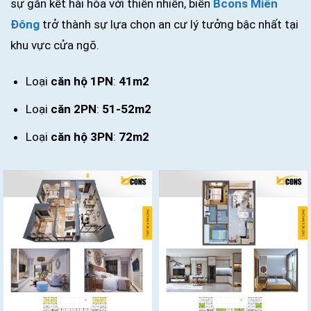
sự gắn kết hài hòa với thiên nhiên, biến
Bcons Miền
Đông
trở thành sự lựa chọn an cư lý tưởng bậc nhất tại
khu vực cửa ngõ.
Loại
căn hộ 1PN
:
41m2
Loại
căn 2PN
:
51-52m2
Loại
căn hộ 3PN
:
72m2