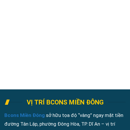
ĐĂNG KÝ NHẬN
Chính Sách Bảo Mật
Thông Tin Của Quý Khách Sẽ Được Bảo Mật Tuyệt Đối
VỊ TRÍ BCONS MIỀN ĐÔNG
Bcons Miền Đông
sở hữu tọa độ “vàng” ngay mặt tiền
đường Tân Lập, phường Đông Hòa, TP. Dĩ An – vị trí