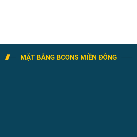
Chính Sách Bảo Mật
Thông Tin Của Quý Khách Sẽ Được Bảo Mật Tuyệt Đối
MẶT BẰNG BCONS MIỀN ĐÔNG
Mặt bằng tổng thể dự án
Bcons Miền Đông
được quy
hoạch một cách khoa học và đồng bộ trên quỹ đất rộng
gần 8.000m², kiến tạo nên một không gian sống vô
cùng thông thoáng và hiện đại. Với quy mô xây dựng
gồm 2 block căn hộ cao 25 tầng, dự án cung ứng ra thị
trường tổng cộng 768 sản phẩm, bao gồm các căn hộ
cao cấp và hệ thống shophouse thương mại sầm uất
ngay tầng trệt. Điểm nhấn kiến trúc đắt giá nhất của