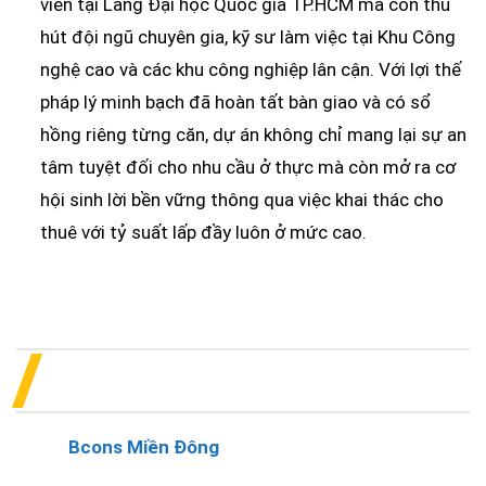
viên tại Làng Đại học Quốc gia TP.HCM mà còn thu
hút đội ngũ chuyên gia, kỹ sư làm việc tại Khu Công
nghệ cao và các khu công nghiệp lân cận. Với lợi thế
pháp lý minh bạch đã hoàn tất bàn giao và có sổ
hồng riêng từng căn, dự án không chỉ mang lại sự an
tâm tuyệt đối cho nhu cầu ở thực mà còn mở ra cơ
hội sinh lời bền vững thông qua việc khai thác cho
thuê với tỷ suất lấp đầy luôn ở mức cao.
CĂN HỘ BCONS MIỀN ĐÔNG DĨ AN –
TIỆN ÍCH HIỆN ĐẠI
Dự án
Bcons Miền Đông
không chỉ là một chốn đi về
ấm cúng mà còn là một không gian sống tiện nghi,