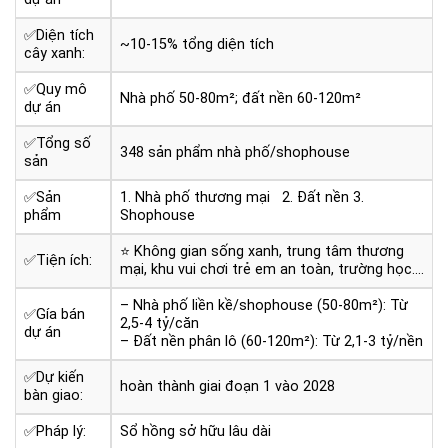
✅Diện tích
~10-15% tổng diện tích
cây xanh:
✅Quy mô
Nhà phố 50-80m²; đất nền 60-120m²
dự án
✅Tổng số
348 sản phẩm nhà phố/shophouse
sản
✅Sản
1. Nhà phố thương mại
2. Đất nền
3.
phẩm
Shophouse
⭐ Không gian sống xanh, trung tâm thương
✅Tiện ích:
mại, khu vui chơi trẻ em an toàn, trường học….
– Nhà phố liền kề/shophouse (50-80m²): Từ
✅Gía bán
2,5-4 tỷ/căn
dự án
– Đất nền phân lô (60-120m²): Từ 2,1-3 tỷ/nền
✅Dự kiến
hoàn thành giai đoạn 1 vào 2028
bàn giao:
✅Pháp lý:
Sổ hồng sở hữu lâu dài