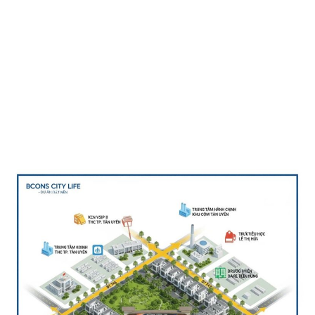
ĐĂNG KÝ NHẬN
Chính Sách Bảo Mật
Thông Tin Của Quý Khách Sẽ Được Bảo Mật Tuyệt Đối