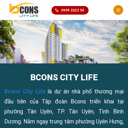
Chuyển
0909 2222 54
đến
nội
dung
BCONS CITY LIFE
Bcons City Life
là dự án nhà phố thương mại
đầu tiên của Tập đoàn Bcons triển khai tại
phường Tân Uyên, TP. Tân Uyên, Tình Bình
Dương. Nằm ngay trung tâm phường Uyên Hưng,