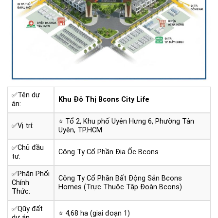
✅Tên dự
Khu Đô Thị Bcons City Life
án:
⭐ Tổ 2, Khu phố Uyên Hưng 6, Phường Tân
✅Vị trí:
Uyên, TP.HCM
✅Chủ đầu
Công Ty Cổ Phần Địa Ốc Bcons
tư:
✅Phân Phối
Công Ty Cổ Phần Bất Động Sản Bcons
Chính
Homes (Trực Thuộc Tập Đoàn Bcons)
Thức:
✅Qũy đất
⭐ 4,68 ha (giai đoạn 1)
dự án