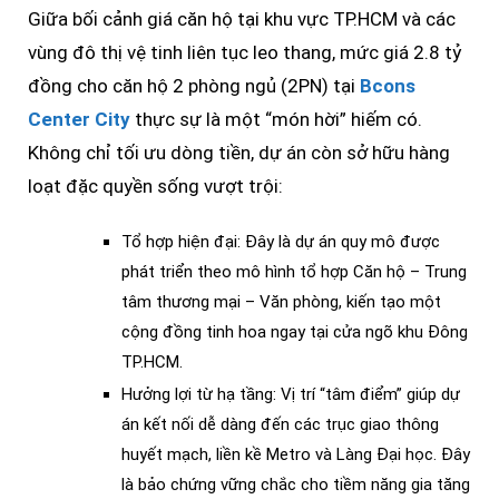
Giữa bối cảnh giá căn hộ tại khu vực TP.HCM và các
vùng đô thị vệ tinh liên tục leo thang, mức giá 2.8 tỷ
đồng cho căn hộ 2 phòng ngủ (2PN) tại
Bcons
Center City
thực sự là một “món hời” hiếm có.
Không chỉ tối ưu dòng tiền, dự án còn sở hữu hàng
loạt đặc quyền sống vượt trội:
Tổ hợp hiện đại: Đây là dự án quy mô được
phát triển theo mô hình tổ hợp Căn hộ – Trung
tâm thương mại – Văn phòng, kiến tạo một
cộng đồng tinh hoa ngay tại cửa ngõ khu Đông
TP.HCM.
Hưởng lợi từ hạ tầng: Vị trí “tâm điểm” giúp dự
án kết nối dễ dàng đến các trục giao thông
huyết mạch, liền kề Metro và Làng Đại học. Đây
là bảo chứng vững chắc cho tiềm năng gia tăng