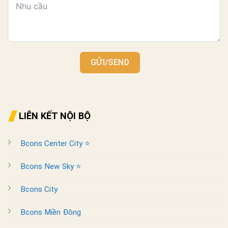
GỬI/SEND
LIÊN KẾT NỘI BỘ
Bcons Center City ⭐
Bcons New Sky ⭐
Bcons City
Bcons Miền Đông