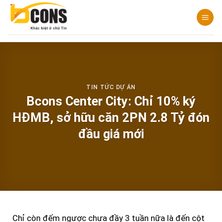
Chuyển
đến
nội
dung
TIN TỨC DỰ ÁN
Bcons Center City: Chỉ 10% ký
HĐMB, sở hữu căn 2PN 2.8 Tỷ đón
đầu giá mới
Chỉ còn đếm ngược chưa đầy 3 tuần nữa là đến cột