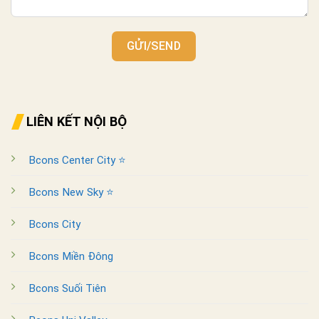
GỬI/SEND
LIÊN KẾT NỘI BỘ
Bcons Center City ⭐
Bcons New Sky ⭐
Bcons City
Bcons Miền Đông
Bcons Suối Tiên