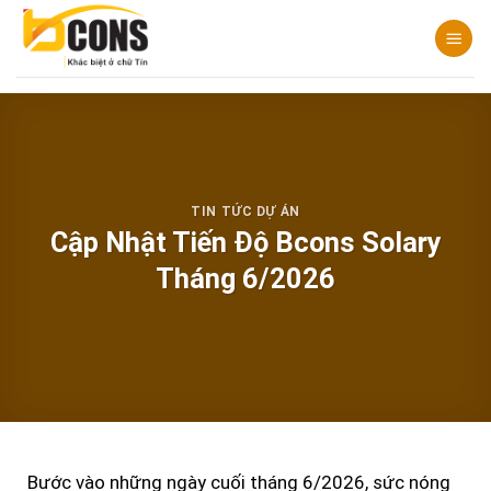
Chuyển
đến
nội
dung
TIN TỨC DỰ ÁN
Cập Nhật Tiến Độ Bcons Solary
Tháng 6/2026
Bước vào những ngày cuối tháng 6/2026, sức nóng