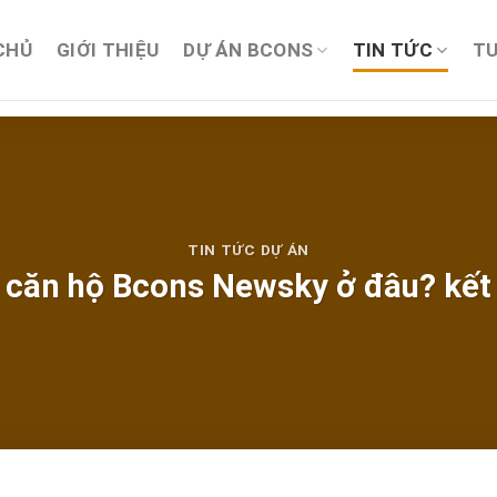
CHỦ
GIỚI THIỆU
DỰ ÁN BCONS
TIN TỨC
TU
TIN TỨC DỰ ÁN
án căn hộ Bcons Newsky ở đâu? kết 