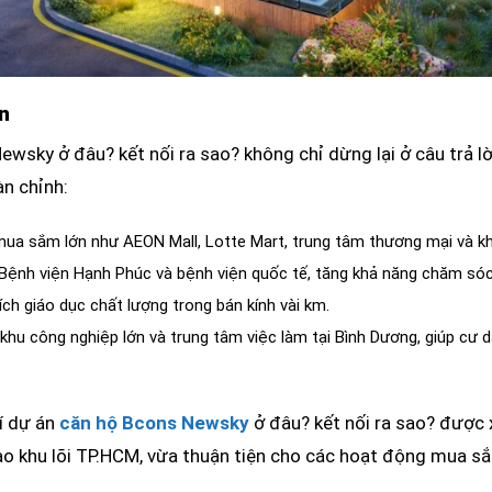
n
ewsky ở đâu? kết nối ra sao? không chỉ dừng lại ở câu trả lờ
àn chỉnh:
ua sắm lớn như AEON Mall, Lotte Mart, trung tâm thương mại và khu 
 Bệnh viện Hạnh Phúc và bệnh viện quốc tế, tăng khả năng chăm só
ch giáo dục chất lượng trong bán kính vài km.
khu công nghiệp lớn và trung tâm việc làm tại Bình Dương, giúp cư dâ
rí dự án
căn hộ Bcons Newsky
ở đâu? kết nối ra sao? được x
o khu lõi TP.HCM, vừa thuận tiện cho các hoạt động mua sắm