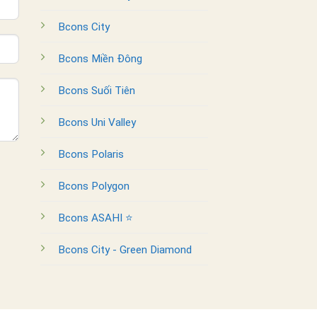
Bcons City
Bcons Miền Đông
Bcons Suối Tiên
Bcons Uni Valley
Bcons Polaris
Bcons Polygon
Bcons ASAHI ⭐
Bcons City - Green Diamond