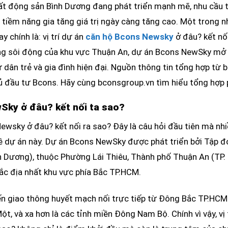
bất động sản Bình Dương đang phát triển mạnh mẽ, nhu cầu 
 và tiềm năng gia tăng giá trị ngày càng tăng cao. Một trong
 chính là: vị trí dự án
căn hộ Bcons Newsky
ở đâu? kết nối
g sôi động của khu vực Thuận An, dự án Bcons NewSky mở r
dân trẻ và gia đình hiện đại. Nguồn thông tin tổng hợp từ 
ủ đầu tư Bcons. Hãy cùng bconsgroup.vn tìm hiểu tổng hợp 
wSky ở đâu? kết nối ta sao?
Newsky ở đâu? kết nối ra sao? Đây là câu hỏi đầu tiên mà nh
về dự án này. Dự án Bcons NewSky được phát triển bởi Tập 
ình Dương), thuộc Phường Lái Thiêu, Thành phố Thuận An (TP
ắc địa nhất khu vực phía Bắc TP.HCM.
yến giao thông huyết mạch nối trực tiếp từ Đông Bắc TP.HCM
t, và xa hơn là các tỉnh miền Đông Nam Bộ. Chính vì vậy, vị 