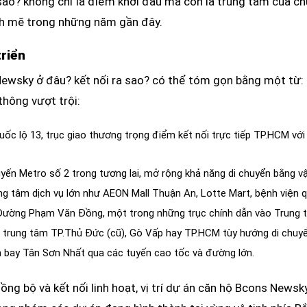
sao? không chỉ là điểm khởi đầu mà còn là trung tâm của chu
nh mẽ trong những năm gần đây.
triển
Newsky ở đâu? kết nối ra sao? có thể tóm gọn bằng một từ: “C
thông vượt trội:
ốc lộ 13, trục giao thương trọng điểm kết nối trực tiếp TP.HCM với 
uyến Metro số 2 trong tương lai, mở rộng khả năng di chuyển bằng vậ
g tâm dịch vụ lớn như AEON Mall Thuận An, Lotte Mart, bệnh viện qu
i Đường Phạm Văn Đồng, một trong những trục chính dẫn vào Trung
trung tâm TP.Thủ Đức (cũ), Gò Vấp hay TP.HCM tùy hướng di chuyể
n bay Tân Sơn Nhất qua các tuyến cao tốc và đường lớn.
ng bộ và kết nối linh hoạt, vị trí dự án căn hộ Bcons Newsky