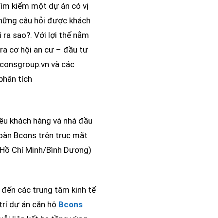
tìm kiếm một dự án có vị
 những câu hỏi được khách
 ra sao?. Với lợi thế nằm
a cơ hội an cư – đầu tư
bconsgroup.vn và các
phân tích
iều khách hàng và nhà đầu
đoàn Bcons trên trục mặt
. Hồ Chí Minh/Bình Dương)
 đến các trung tâm kinh tế
trí dự án căn hộ
Bcons