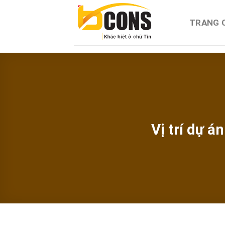
Chuyển
đến
TRANG 
nội
dung
Vị trí dự 