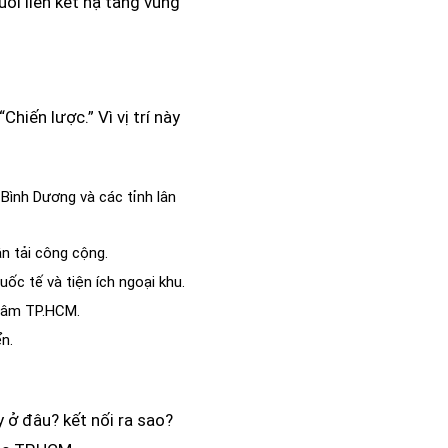
ỗi liên kết hạ tầng vùng
hiến lược.” Vì vị trí này
Bình Dương và các tỉnh lân
n tải công cộng.
ốc tế và tiện ích ngoại khu.
 tâm TP.HCM.
n.
 ở đâu? kết nối ra sao?