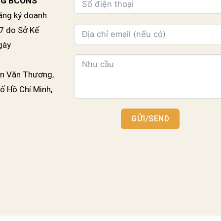
NG BCONS
ăng ký doanh
7 do Sở Kế
gày
n Văn Thương,
ố Hồ Chí Minh,
GỬI/SEND