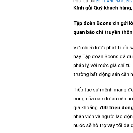
POSTED ON
25 THÁNG NĂM, 202
Kính gửi Quý khách hàng,
Tập đoàn Bcons xin gửi lờ
quan báo chí truyền thôn
Với chiến lược phát triển 
nay Tập đoàn Bcons đã đưa
pháp lý, với mức giá chỉ t
trường bất động sản căn h
Tiếp tục sứ mệnh mang đến
công của các dự án căn hộ
giá khoảng
700 triệu đồn
nhân viên và người lao độ
nước sẽ hỗ trợ vay tối đa 