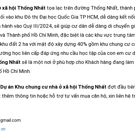
ở xã hội Thống Nhất
tọa lạc trên đường Thống Nhất, thành p
 lối vào khu Đô thị Đại học Quốc Gia TP HCM, dễ dàng kết nối
 hành vào Quý III/2024, sẽ giúp cư dân dễ dàng di chuyển g
và Thành phố Hồ Chí Minh, đặc biệt là các khu vực trung tâ
khu đất 2 ha với mật độ xây dựng 40% gồm khu chung cư c
rường học liên cấp đáp ứng nhu cầu học tập của con em cư 
hống Nhất
sẽ là một nơi ở phù hợp cho Khách hàng đang làm v
ố Hồ Chí Minh.
t
Dự án Khu chung cư nhà ở xã hội Thống Nhất
đợt đầu tiê
 thêm thông tin hoặc hỗ trợ tư vấn mua căn hộ, xin liên hệ t
gmail.com
.vn