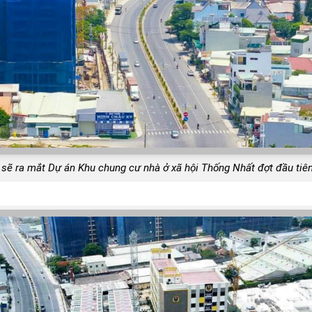
sẽ ra mắt Dự án Khu chung cư nhà ở xã hội Thống Nhất đợt đầu tiên