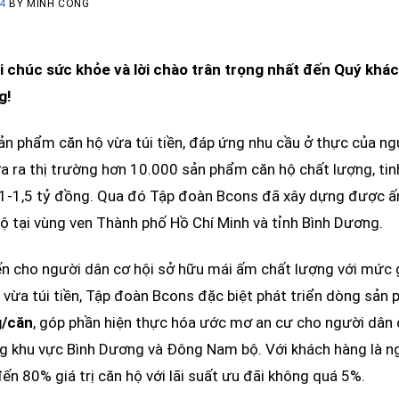
4
BY MINH CÔNG
i chúc sức khỏe và lời chào trân trọng nhất đến Quý khác
g!
sản phẩm căn hộ vừa túi tiền, đáp ứng nhu cầu ở thực của n
 ra thị trường hơn 10.000 sản phẩm căn hộ chất lượng, tin
ừ 1-1,5 tỷ đồng. Qua đó Tập đoàn Bcons đã xây dựng được ấn
ộ tại vùng ven Thành phố Hồ Chí Minh và tỉnh Bình Dương.
 cho người dân cơ hội sở hữu mái ấm chất lượng với mức gi
 vừa túi tiền, Tập đoàn Bcons đặc biệt phát triển dòng sản
g/căn
, góp phần hiện thực hóa ước mơ an cư cho người dân 
ng khu vực Bình Dương và Đông Nam bộ. Với khách hàng là ng
đến 80% giá trị căn hộ với lãi suất ưu đãi không quá 5%.