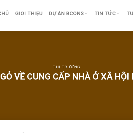
CHỦ
GIỚI THIỆU
DỰ ÁN BCONS
TIN TỨC
TU
THỊ TRƯỜNG
GỎ VỀ CUNG CẤP NHÀ Ở XÃ HỘI