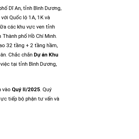
hố Dĩ An, tỉnh Bình Dương,
 với Quốc lộ 1A, 1K và
iữa các khu vực ven tỉnh
m Thành phố Hồ Chí Minh.
ao 32 tầng + 2 tầng hầm,
dân. Chắc chắn
Dự án Khu
iệc tại tỉnh Bình Dương,
n vào
Quý II/2025
. Quý
rực tiếp bộ phận tư vấn và