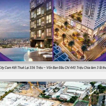
ity Cam Kết Thuê Lại 336 Triệu – Vốn Ban Đầu Chỉ 440 Triệu Chia làm 3 lầ th