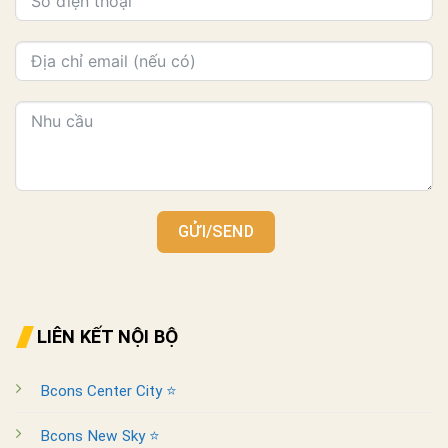
GỬI/SEND
LIÊN KẾT NỘI BỘ
Bcons Center City ⭐
Bcons New Sky ⭐