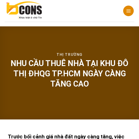
Chuyển
đến
nội
dung
THỊ TRƯỜNG
NHU CẦU THUÊ NHÀ TẠI KHU ĐÔ
THỊ ĐHQG TP.HCM NGÀY CÀNG
TĂNG CAO
Trước bối cảnh giá nhà đất ngày càng tăng, việc