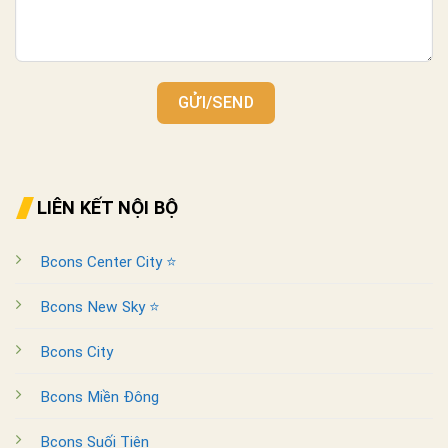
GỬI/SEND
LIÊN KẾT NỘI BỘ
Bcons Center City ⭐
Bcons New Sky ⭐
Bcons City
Bcons Miền Đông
Bcons Suối Tiên