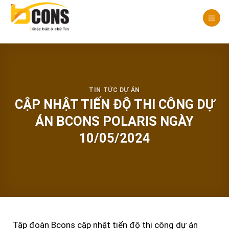
Chuyển
đến
nội
dung
TIN TỨC DỰ ÁN
CẬP NHẬT TIẾN ĐỘ THI CÔNG DỰ
ÁN BCONS POLARIS NGÀY
10/05/2024
Tập đoàn Bcons cập nhật tiến độ thi công dự án