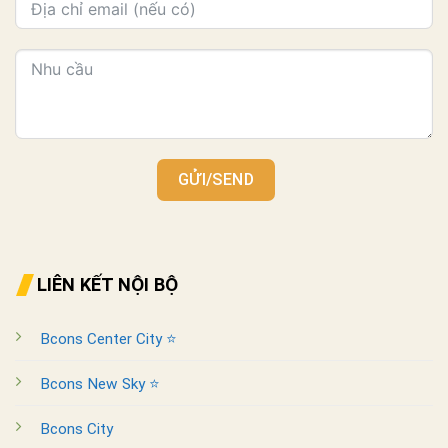
GỬI/SEND
LIÊN KẾT NỘI BỘ
Bcons Center City ⭐
Bcons New Sky ⭐
Bcons City