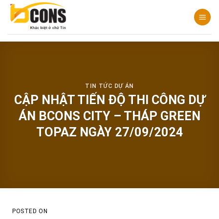
Chuyển
đến
nội
dung
TIN TỨC DỰ ÁN
CẬP NHẬT TIẾN ĐỘ THI CÔNG DỰ
ÁN BCONS CITY – THÁP GREEN
TOPAZ NGÀY 27/09/2024
POSTED ON