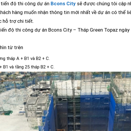
 tiến độ thi công dự án
Bcons City
sẽ được chúng tôi cập nh
khách hàng muốn nhận thông tin mới nhất về dự án có thể li
ỗ trợ chi tiết.
iến độ thi công dự án Bcons City – Tháp Green Topaz ngày
hìn từ trên
ng tháp A + B1 và B2 + C.
+ B1 và tầng 25 tháp B2 + C.