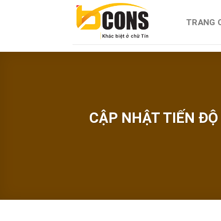
Chuyển
đến
TRANG 
nội
dung
CẬP NHẬT TIẾN ĐỘ