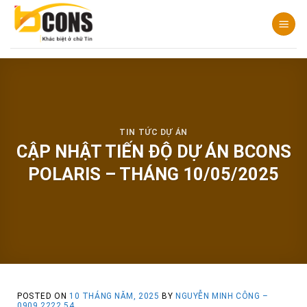
Chuyển
đến
nội
dung
TIN TỨC DỰ ÁN
CẬP NHẬT TIẾN ĐỘ DỰ ÁN BCONS
POLARIS – THÁNG 10/05/2025
POSTED ON
10 THÁNG NĂM, 2025
BY
NGUYỄN MINH CÔNG –
0909 2222 54