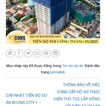
Mục nhập này đã được đăng trong
Tin tức dự án
. Đánh dấu
trang
permalink
.
THÔNG BÁO VỀ VIỆC
CUNG CẤP HỒ SƠ THỰC
CẬP NHẬT TIẾN ĐỘ DỰ
HIỆN THỦ TỤC LẮP ĐỒNG
ÁN BCONS CITY 1 –