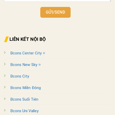
GỬI/SEND
LIÊN KẾT NỘI BỘ
Bcons Center City ⭐
Bcons New Sky ⭐
Bcons City
Bcons Miền Đông
Bcons Suối Tiên
Bcons Uni Valley