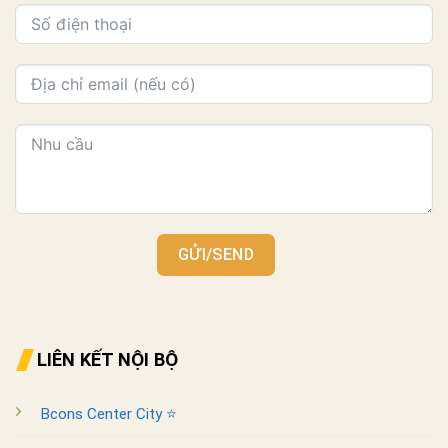
GỬI/SEND
LIÊN KẾT NỘI BỘ
Bcons Center City ⭐