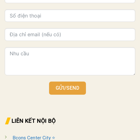
GỬI/SEND
LIÊN KẾT NỘI BỘ
Bcons Center City ⭐