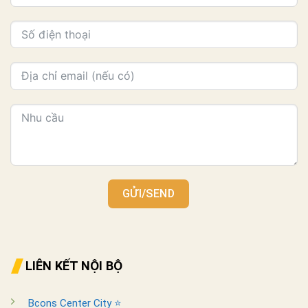
GỬI/SEND
LIÊN KẾT NỘI BỘ
Bcons Center City ⭐